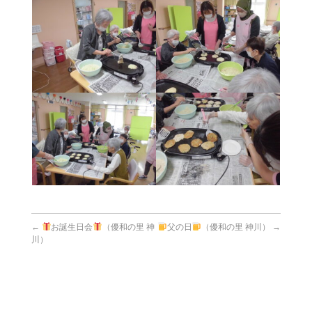
←
お誕生日会
（優和の里 神
父の日
（優和の里 神川）
→
川）