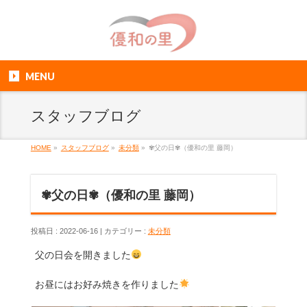
MENU
スタッフブログ
HOME
»
スタッフブログ
»
未分類
»
✾父の日✾（優和の里 藤岡）
✾父の日✾（優和の里 藤岡）
投稿日 : 2022-06-16
カテゴリー :
未分類
父の日会を開きました
お昼にはお好み焼きを作りました