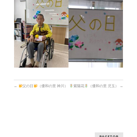
←
父の日
（優和の里 神川）
紫陽花
（優和の里 児玉）
→
PAGETOP