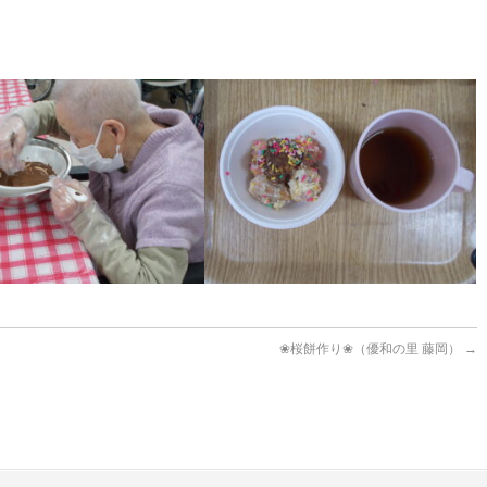
❀桜餅作り❀（優和の里 藤岡）
→