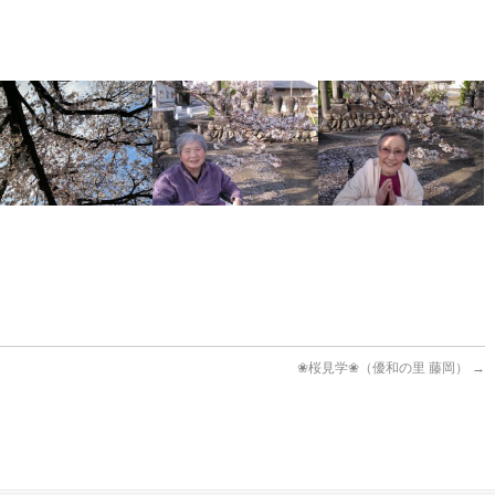
❀桜見学❀（優和の里 藤岡）
→