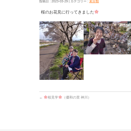
投稿日 : 2023-03-29
カテゴリー :
未分類
桜のお花見に行ってきました
←
桜見学
（優和の里 神川）