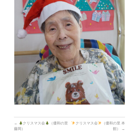
←
クリスマス会
（優和の里
クリスマス会
（優和の里 本
藤岡）
館）
→