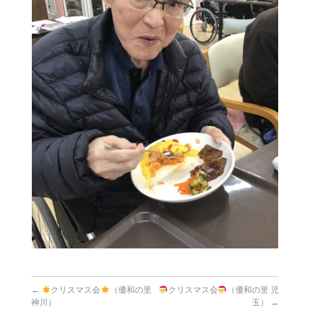
←
クリスマス会
（優和の里
クリスマス会
（優和の里 児
神川）
玉）
→