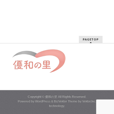
PAGETOP
Copyright ©
優和の里
All Rights Reserved.
Powered by
WordPress
&
BizVektor Theme
by
Vektor,Inc.
technology.