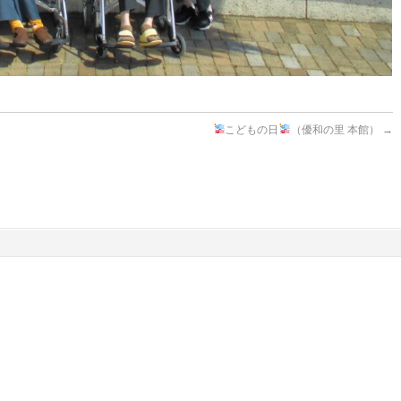
こどもの日
（優和の里 本館）
→