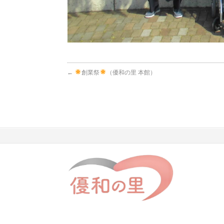
←
創業祭
（優和の里 本館）