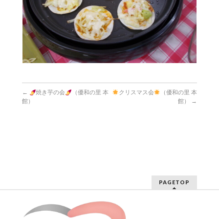
←
焼き芋の会
（優和の里 本
クリスマス会
（優和の里 本
館）
館）
→
PAGETOP